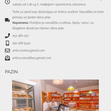
subota od 7 do 14 h, nedjeljom i praznicima zatvoreno
Torte za vjenčanja dostavljaju se Antica vozilom. Narudžbe za torte
primaju se tjedan dana prije.
Napomena:
Poželjno je narudžbe u svibnju, lipnju, rujnu i za
blagdane davati po mjesec dana prije.
052 380 057
091 568 5542
antica.torte@gmail.com
antica.narudzbe@gmail.com
PAZIN