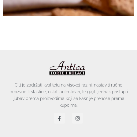
Cilj je zadržati kvalitetu na visokoj razini, nastaviti ručno
proizvoditi slastice, ostati autentičan, te gajiti jednak pristup i
ljubav prema proizvodima koji se kasnije prenose prema
kupcima.
F
I
a
n
c
s
e
t
b
a