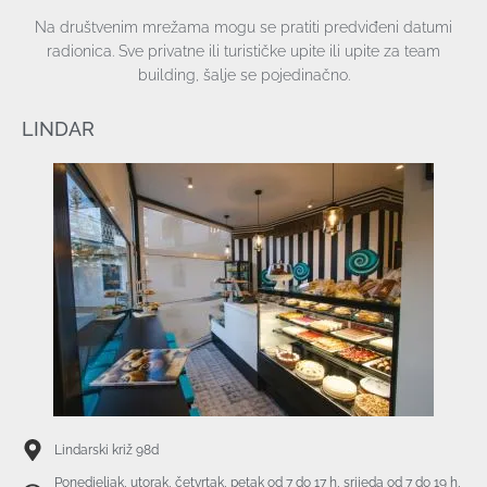
b
a
Na društvenim mrežama mogu se pratiti predviđeni datumi
o
g
o
r
radionica. Sve privatne ili turističke upite ili upite za team
k
a
building, šalje se pojedinačno.
-
m
f
LINDAR
Lindarski križ 98d
Ponedjeljak, utorak, četvrtak, petak od 7 do 17 h, srijeda od 7 do 19 h,